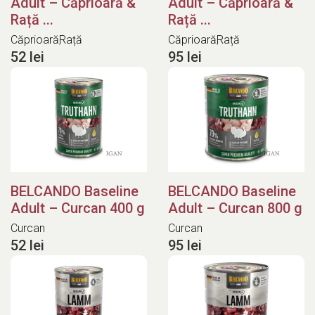
Adult – Căprioară &
Adult – Căprioară &
Rață ...
Rață ...
Căprioară
Rață
Căprioară
Rață
52 lei
95 lei
BELCANDO Baseline
BELCANDO Baseline
Adult – Curcan 400 g
Adult – Curcan 800 g
Curcan
Curcan
52 lei
95 lei