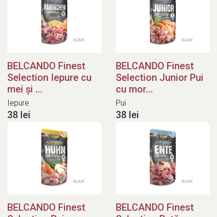
BELCANDO Finest
BELCANDO Finest
Selection Iepure cu
Selection Junior Pui
mei și ...
cu mor...
Iepure
Pui
38 lei
38 lei
BELCANDO Finest
BELCANDO Finest