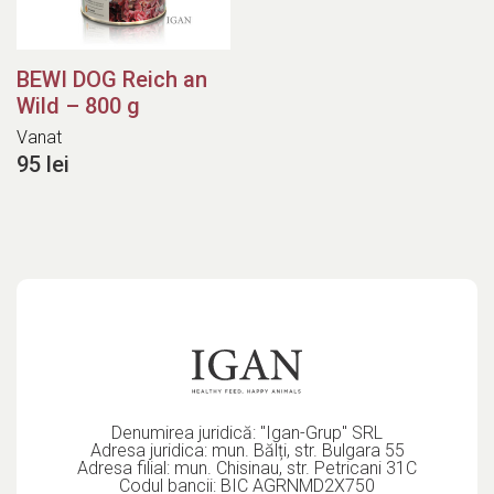
BEWI DOG Reich an
Wild – 800 g
Vanat
95 lei
Denumirea juridică: "Igan-Grup" SRL
Adresa juridica: mun. Bălți, str. Bulgara 55
Adresa filial: mun. Chisinau, str. Petricani 31C
Codul bancii: BIC AGRNMD2X750