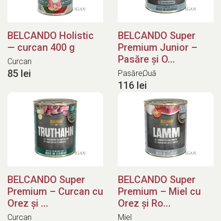
BELCANDO Holistic
BELCANDO Super
— сurcan 400 g
Premium Junior –
Pasăre și O...
Curcan
85 lei
Pasăre
Ouă
116 lei
BELCANDO Super
BELCANDO Super
Premium – Curcan cu
Premium – Miel cu
Orez și ...
Orez și Ro...
Curcan
Miel