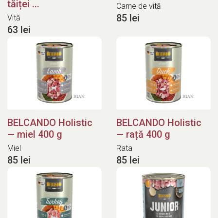
tăiței ...
Carne de vită
85 lei
Vită
63 lei
BELCANDO Holistic
BELCANDO Holistic
— miel 400 g
— rață 400 g
Miel
Rata
85 lei
85 lei