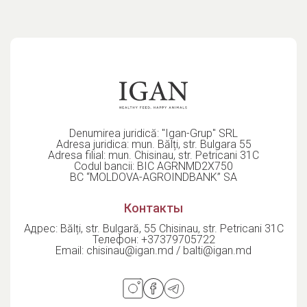
tractului urinar. Uleiul de șofrănel adăugat ajută la
menținerea unei blăni strălucitoare și a unei pielii
sănătoase. Rețeta nu conține gluten, cereale sau aditivi
artificiali, fiind ideală pentru dietele de excludere sau câinii
cu intoleranțe. Ambalată în plicuri de 125 g și 300 g, această
hrană premium gătită delicat păstrează gustul autentic al
ingredientelor și oferă o experiență culinară de top pentru
câinele tău.
Denumirea juridică: "Igan-Grup" SRL
Adresa juridica: mun. Bălți, str. Bulgara 55
Adresa filial: mun. Chisinau, str. Petricani 31C
Codul bancii: BIC AGRNMD2X750
BC “MOLDOVA-AGROINDBANK” SA
Контакты
Адрес: Bălți, str. Bulgară, 55 Chisinau, str. Petricani 31C
Телефон:
+37379705722
Email:
chisinau@igan.md / balti@igan.md