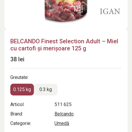
BELCANDO Finest Selection Adult – Miel
cu cartofi și merișoare 125 g
38 lei
Greutate:
0.125 kg
0.3 kg
Articol:
511 625
Brand:
Belcando
Categorie:
Umedă