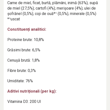
Carne de miel, ficat, burtă, plămâni, inimă (63%); supă
de miel (27,5%); cartofi (4%); merișoare (4%); ulei de
șofrănel (0,5%); coji de ouă*¹ (0,5%); minerale (0,5%)
*¹uscat
Constituenți analitici:
Proteine brute: 10,8%
Grăsimi brute: 6,5%
Cenușă brută: 1,8%
Fibre brute: 0,3%
Umiditate: 76%
Aditivi nutriționali (per kg):
Vitamina D3: 200 UI