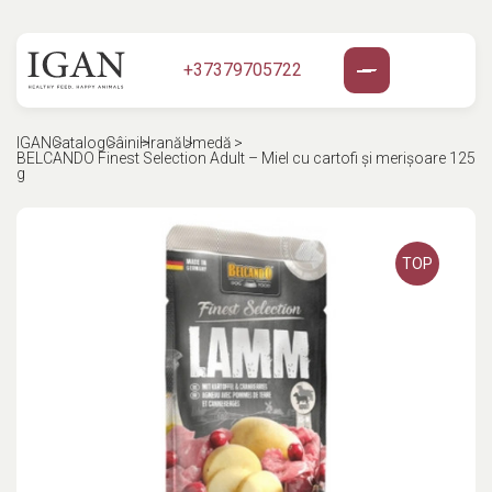
+37379705722
IGAN
Catalog
Câini
Hrană
Umedă
BELCANDO Finest Selection Adult – Miel cu cartofi și merișoare 125
g
TOP