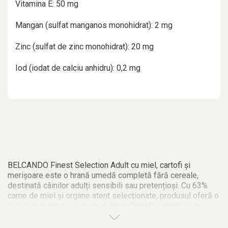
Vitamina E: 50 mg
Mangan (sulfat manganos monohidrat): 2 mg
Zinc (sulfat de zinc monohidrat): 20 mg
Iod (iodat de calciu anhidru): 0,2 mg
BELCANDO Finest Selection Adult cu miel, cartofi și
merișoare este o hrană umedă completă fără cereale,
destinată câinilor adulți sensibili sau pretențioși. Cu 63%
carne de miel și organe atent selecționate, produsul oferă o
sursă de proteine ușor de digerat. Cartofii contribuie la
eliberarea lentă a energiei, iar merișoarele sunt bogate în
antioxidanți naturali, susținând imunitatea și sănătatea