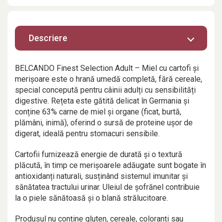
Descriere
BELCANDO Finest Selection Adult – Miel cu cartofi și
merișoare este o hrană umedă completă, fără cereale,
special concepută pentru câinii adulți cu sensibilități
digestive. Rețeta este gătită delicat în Germania și
conține 63% carne de miel și organe (ficat, burtă,
plămâni, inimă), oferind o sursă de proteine ușor de
digerat, ideală pentru stomacuri sensibile.
Cartofii furnizează energie de durată și o textură
plăcută, în timp ce merișoarele adăugate sunt bogate în
antioxidanți naturali, susținând sistemul imunitar și
sănătatea tractului urinar. Uleiul de șofrănel contribuie
la o piele sănătoasă și o blană strălucitoare.
Produsul nu conține gluten, cereale, coloranți sau