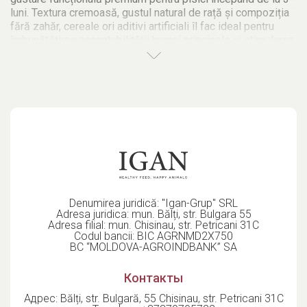
luni. Textura cremoasă, gustul natural de rață și compoziția
fără zahăr, cereale ori aditivi artificiali îl fac ideal pentru
îmbunătățirea acceptabilității hranei principale și stimularea
apetitului. Beta‑glucanii contribuie la întărirea sistemului
imunitar, iar conținutul moderat de grăsimi și umiditate
ridicată asigură o digestie ușoară chiar și pentru pisicile
sensibile.
Ambalajul în plicuri individuale (6 × 15 g) garantează
prospețime și dozare controlată la fiecare porție. În
România, acest produs este apreciat în magazinele
specializate, pet shop-uri și clinici veterinare pentru
proprietăți nutriționale și funcționale. Fabricat în Germania,
respectă standarde stricte de calitate.
Denumirea juridică: "Igan-Grup" SRL
Adresa juridica: mun. Bălți, str. Bulgara 55
Adresa filial: mun. Chisinau, str. Petricani 31C
Codul bancii: BIC AGRNMD2X750
BC “MOLDOVA-AGROINDBANK” SA
Контакты
Адрес: Bălți, str. Bulgară, 55 Chisinau, str. Petricani 31C