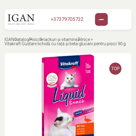
+37379705722
IGAN
Catalog
Pisici
Snaсkuri și vitamine
Zilnice
Vitakraft Gustare lichidă cu rață și beta-glucani pentru pisici 90 g
TOP