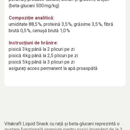
(beta‑glucani 500 mg/kg)
Compoziție analitică:
umiditate 88,5 %, proteină 3,5 %, grăsime 3,5 %, fibră
brută 0,5 %, cenușă brută 1,0 %
Instrucțiuni de hrănire:
pisică 3 kg până la 2 plicuri pe zi
pisică 4 kg până la 2,5 plicuri pe zi
pisică 5 kg până la 3 plicuri pe zi
asigurați acces permanent la apă proaspătă
Vitakraft Liquid Snack cu rață și beta‑glucani reprezintă o
gustare funcțională premium pentru pisici începând de la 3