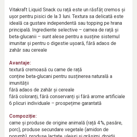
Vitakraft Liquid Snack cu rață este un răsfăț cremos și
ușor pentru pisici de la 3 luni. Textura sa delicată este
ideală ca gustare independentă sau topping pe hrana
principală. Ingrediente selective – carnea de rață și
beta‑glucanii – sunt alese pentru a susține sistemul
imunitar și pentru o digestie ușoară, fără adaos de
zahăr sau cereale
Avantaje:
textură cremoasă cu carne de rață
conține beta‑glucani pentru susținerea naturală a
imunității
fără adaos de zahăr și cereale
fără coloranți, fără conservanți și fără arome artificiale
6 plicuri individuale – prospețime garantată
Compoziție:
carne și produse de origine animală (rață 4 %, pasăre,
porc), produse secundare vegetale (amidon de
porumb), produse lactate, uleiuri și grăsimi, drojdii