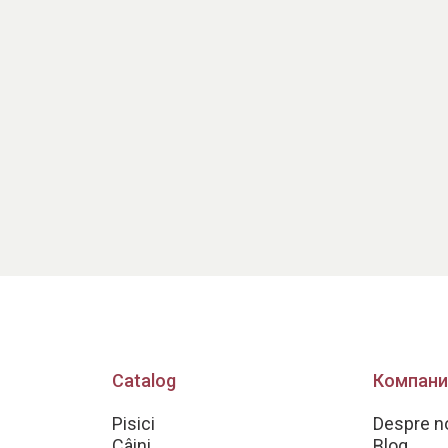
Catalog
Компани
Pisici
Despre n
Câini
Blog