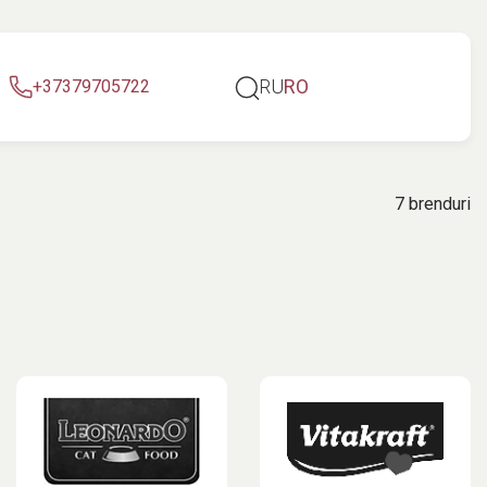
RU
RO
+37379705722
7 brenduri