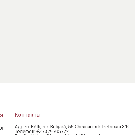
я
Контакты
Адрес: Bălți, str. Bulgară, 55 Chisinau, str. Petricani 31C
oi
Телефон:
+37379705722