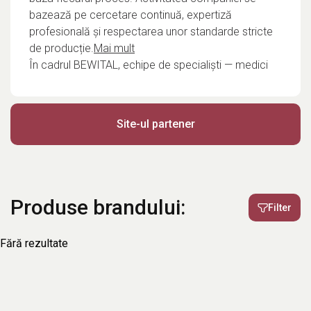
bazează pe cercetare continuă, expertiză
profesională și respectarea unor standarde stricte
de producție.
Mai mult
În cadrul BEWITAL, echipe de specialiști — medici
veterinari și nutriționiști — contribuie zilnic la
dezvoltarea și optimizarea proceselor, asigurând
siguranță, consistență și fiabilitate. Compania
Site-ul partener
colaborează cu furnizori atent selecționați, iar
fiecare etapă este verificată în laboratorul propriu.
Cu o experiență de peste 40 de ani, BEWI DOG este
apreciată de crescători și profesioniști din domeniu,
fiind asociată cu seriozitate, stabilitate și un raport
Produse brandului:
Filter
echilibrat între calitate și valoare.
Fără rezultate