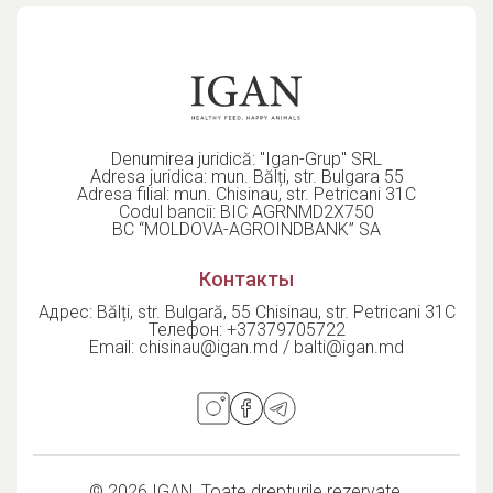
Denumirea juridică: "Igan-Grup" SRL
Adresa juridica: mun. Bălți, str. Bulgara 55
Adresa filial: mun. Chisinau, str. Petricani 31C
Codul bancii: BIC AGRNMD2X750
BC “MOLDOVA-AGROINDBANK” SA
Контакты
Адрес: Bălți, str. Bulgară, 55 Chisinau, str. Petricani 31C
Телефон:
+37379705722
Email:
chisinau@igan.md / balti@igan.md
© 2026 IGAN. Toate drepturile rezervate.