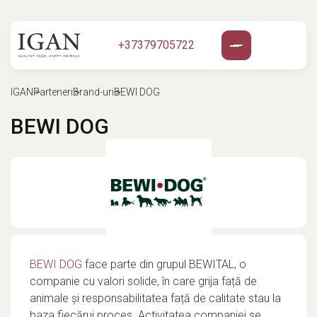
+37379705722
IGAN
Parteneri
Brand-uri
BEWI DOG
BEWI DOG
BEWI DOG
face parte din grupul BEWITAL, o
companie cu valori solide, în care grija față de
animale și responsabilitatea față de calitate stau la
baza fiecărui proces. Activitatea companiei se