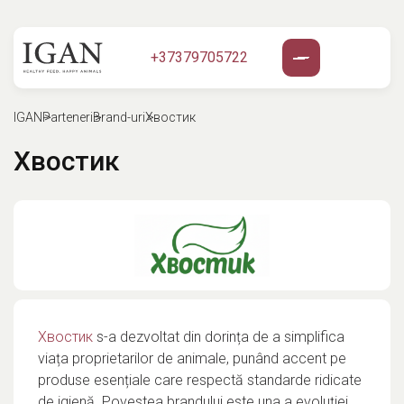
+37379705722
IGAN
Parteneri
Brand-uri
Хвостик
Хвостик
Хвостик
s-a dezvoltat din dorința de a simplifica
viața proprietarilor de animale, punând accent pe
produse esențiale care respectă standarde ridicate
de igienă. Povestea brandului este una a evoluției