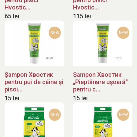
pentru pisici
pentru pisici
Hvostic...
Hvostic...
65 lei
115 lei
NEW
NEW
Șampon Хвостик
Șampon Хвостик
pentru pui de câine și
„Pieptănare ușoară”
pisoi...
pentru c...
15 lei
15 lei
NEW
NEW