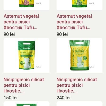
bunăstarea animalelor de companie în fiecare
etapă a vieții lor.
Așternut vegetal
Așternut vegetal
pentru pisici
pentru pisici
Хвостик Tofu...
Хвостик Tofu...
90 lei
90 lei
Nisip igienic silicat
Nisip igienic silicat
pentru pisici
pentru pisici
Hvostic...
Hvostic...
150 lei
240 lei