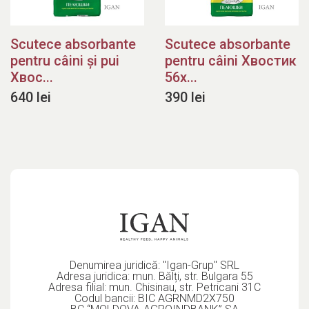
Scutece absorbante
Scutece absorbante
pentru câini și pui
pentru câini Хвостик
Хвос...
56x...
640 lei
390 lei
Denumirea juridică: "Igan-Grup" SRL
Adresa juridica: mun. Bălți, str. Bulgara 55
Adresa filial: mun. Chisinau, str. Petricani 31C
Codul bancii: BIC AGRNMD2X750