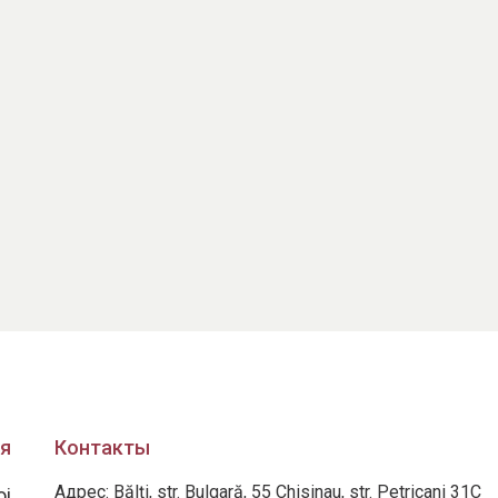
я
Контакты
Адрес: Bălți, str. Bulgară, 55 Chisinau, str. Petricani 31C
oi