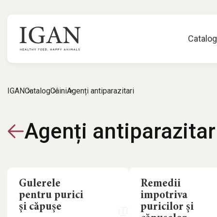
Catalo
IGAN
Catalog
Câini
Agenți antiparazitari
Agenți antiparazitar
Gulerele
Remedii
pentru purici
impotriva
și căpușe
puricilor și