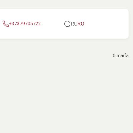
RU
RO
+37379705722
0 marfa