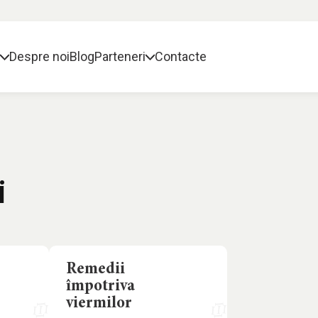
g
Despre noi
Blog
Parteneri
Contacte
i
Remedii
împotriva
viermilor