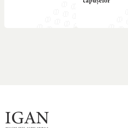
căpușelor