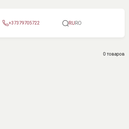
RU
RO
+37379705722
0 товаров