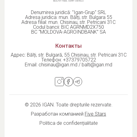
Denumirea juridică: "Igan-Grup" SRL
Adresa juridica: mun. Bălți, str. Bulgara 55
Adresa filial: mun. Chisinau, str. Petricani 31C
Codul bancii: BIC AGRNMD2X750
BC “MOLDOVA-AGROINDBANK” SA
Контакты
Адрес: Bălți, str. Bulgară, 55 Chisinau, str. Petricani 31C
Телефон:
+37379705722
Email:
chisinau@igan.md / balti@igan.md
© 2026 IGAN. Toate drepturile rezervate.
Разработан компанией
Five Stars
Politica de confidențialitate