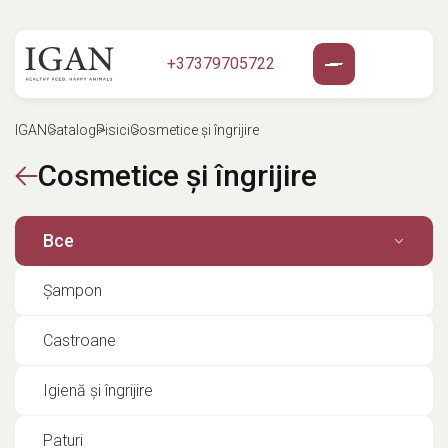
+37379705722
IGAN
Catalog
Pisici
Cosmetice și îngrijire
Cosmetice și îngrijire
Все
Șampon
Castroane
Igienă și îngrijire
Paturi