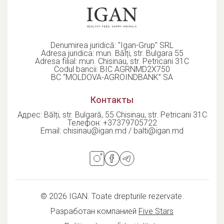
Denumirea juridică: "Igan-Grup" SRL
Adresa juridica: mun. Bălți, str. Bulgara 55
Adresa filial: mun. Chisinau, str. Petricani 31C
Codul bancii: BIC AGRNMD2X750
BC “MOLDOVA-AGROINDBANK” SA
Контакты
Адрес: Bălți, str. Bulgară, 55 Chisinau, str. Petricani 31C
Телефон:
+37379705722
Email:
chisinau@igan.md / balti@igan.md
© 2026 IGAN. Toate drepturile rezervate.
Разработан компанией
Five Stars