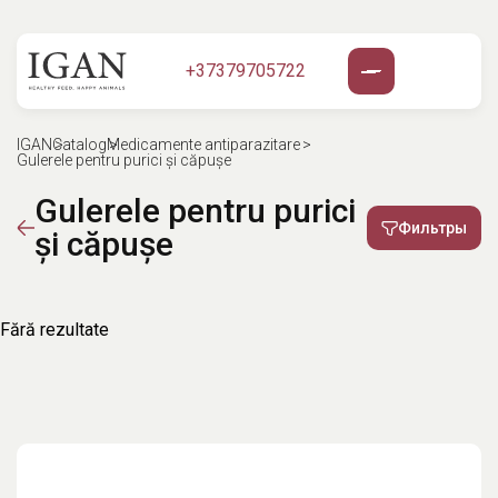
+37379705722
IGAN
Catalog
Medicamente antiparazitare
Gulerele pentru purici și căpușe
Gulerele pentru purici
Фильтры
și căpușe
Fără rezultate