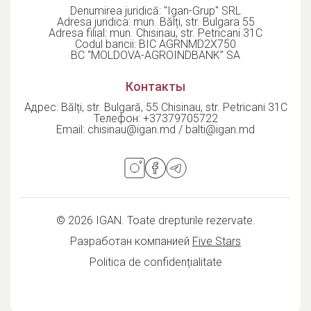
Oasy, Vitakraft, AnimAll
și altele. Catalogul este actualizat
Denumirea juridică: "Igan-Grup" SRL
Adresa juridica: mun. Bălți, str. Bulgara 55
în mod constant, iar informațiile despre prețuri și
Adresa filial: mun. Chisinau, str. Petricani 31C
disponibilitate pot fi solicitate de la echipa noastră.
Codul bancii: BIC AGRNMD2X750
BC “MOLDOVA-AGROINDBANK” SA
IGAN.md — partenerul tău de încredere în distribuția
produselor pentru animale.
Контакты
Адрес: Bălți, str. Bulgară, 55 Chisinau, str. Petricani 31C
Телефон:
+37379705722
Email:
chisinau@igan.md / balti@igan.md
© 2026 IGAN. Toate drepturile rezervate.
Разработан компанией
Five Stars
Politica de confidențialitate