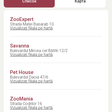
Список
Карта
ZooExpert
Strada Matei Basarab 10
Vizualizați filiala pe hartă
Savanna
Bulevardul Mircea cel Bătrîn 12/2
Vizualizați filiala pe hartă
Pet House
Bulevardul Dacia 47/6
Vizualizați filiala pe hartă
ZooMania
Strada Codrilor 16
Vizualizați filiala pe hartă