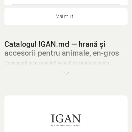
Mai mult...
Catalogul IGAN.md — hrană și
accesorii pentru animale, en-gros
Descoperă gama noastră variată de produse pentru
animale, disponibile pentru distribuție en-gros în întreaga
Republică Moldova. În catalogul IGAN.md găsești:
Hrană pentru câini
Hrană pentru pisici
Hrană pentru papagali și alte păsări
Hrană pentru rozătoare
Accesorii, vitamine și produse de îngrijire
Oferim doar produse de calitate superioară de la branduri
europene recunoscute —
Belcando, Leonardo, Bewi-Dog,