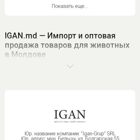
Показать еще...
IGAN.md — Импорт и оптовая
продажа товаров для животных
в Молдове
IGAN
— ваш надежный партнёр в сфере зоотоваров.
Мы специализируемся на
импорте и дистрибуции
высококачественной продукции для домашних
животных по всей Молдове.
Предлагаем широкий ассортимент:
Корм для собак — премиум и супер-премиум
классов
Корм для кошек — сухие и влажные рационы
Корм для попугаев и птиц — зерновые смеси,
Юр. название компании: "Igan-Grup" SRL
лакомства
Юр. адрес: мун. Бельцы, ул. Болгарская 55