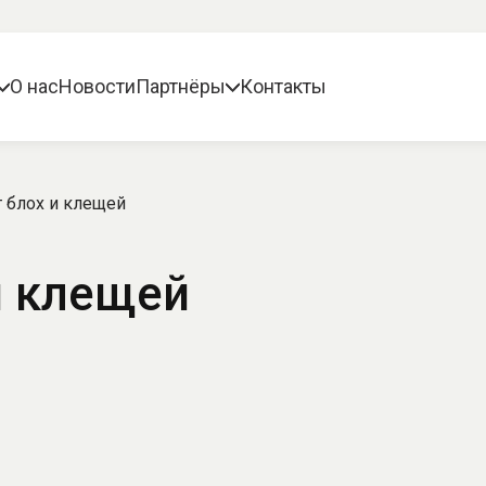
О нас
Новости
Партнёры
Контакты
т блох и клещей
и клещей