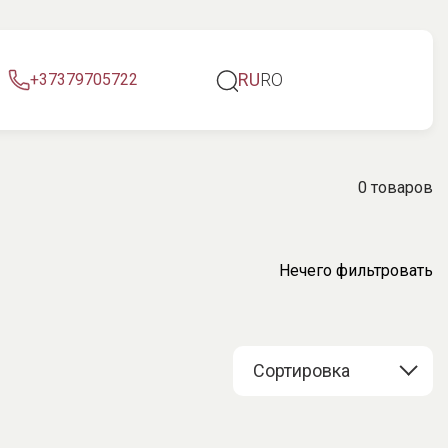
RU
RO
+37379705722
0 товаров
Нечего фильтровать
Сортировка