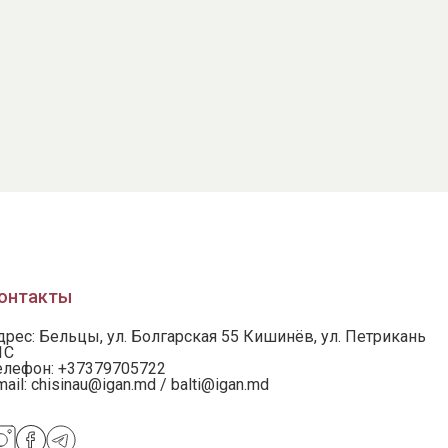
онтакты
дрес: Бельцы, ул. Болгарская 55 Кишинёв, ул. Петрикань
1С
елефон:
+37379705722
mail:
chisinau@igan.md / balti@igan.md