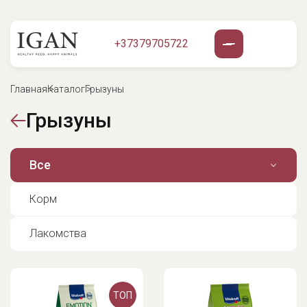
+37379705722
Главная
Каталог
Грызуны
Грызуны
Все
Корм
Лакомства
ТОП