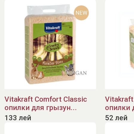
NEW
Vitakraft Comfort Classic
Vitakraf
опилки для грызун...
опилки д
133 лей
52 лей