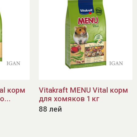
tal корм
Vitakraft MENU Vital корм
...
для хомяков 1 кг
88 лей