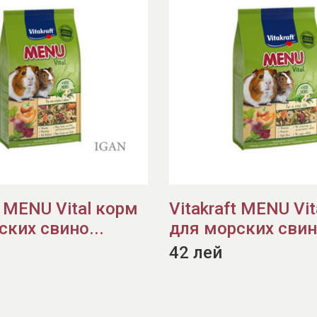
t MENU Vital корм
Vitakraft MENU Vi
ских свино...
для морских свино
42 лей