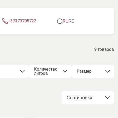
RU
RO
+37379705722
9 товаров
Количество
Размер
литров
Сортировка