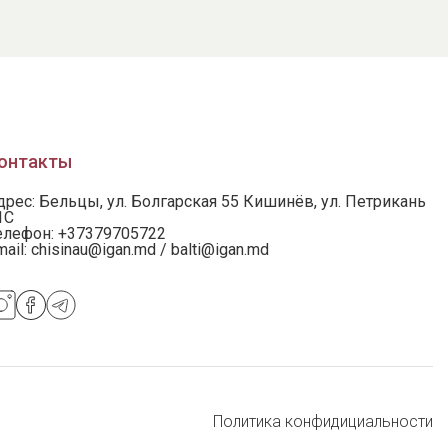
онтакты
дрес: Бельцы, ул. Болгарская 55 Кишинёв, ул. Петрикань
1С
елефон:
+37379705722
mail:
chisinau@igan.md / balti@igan.md
Политика конфидициальности