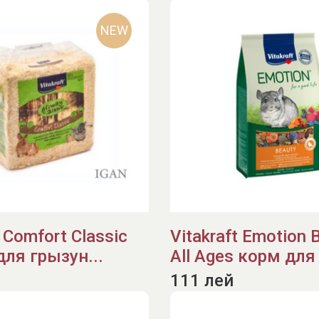
NEW
t Comfort Classic
Vitakraft Emotion
ля грызун...
All Ages корм для .
111 лей