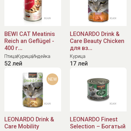
BEWI CAT Meatinis
LEONARDO Drink &
Reich an Geflügel -
Care Beauty Chicken
400 г...
для вз...
Птица
Курица
Индейка
Курица
52 лей
17 лей
NEW
LEONARDO Drink &
LEONARDO Finest
Care Mobility
Selection – Богатый