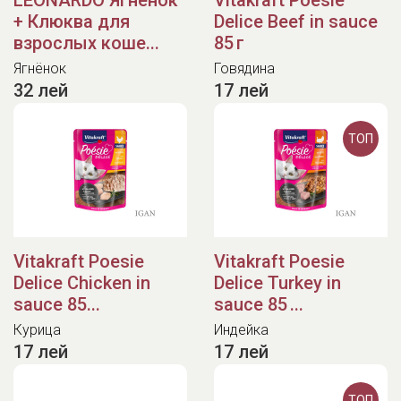
LEONARDO Ягнёнок
Vitakraft Poesie
+ Клюква для
Delice Beef in sauce
взрослых коше...
85 г
Ягнёнок
Говядина
32 лей
17 лей
ТОП
Vitakraft Poesie
Vitakraft Poesie
Delice Chicken in
Delice Turkey in
sauce 85...
sauce 85 ...
Курица
Индейка
17 лей
17 лей
ТОП