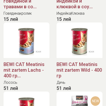
говядиной и
индейкой и
травами в со...
клюквой в соу...
Говядина
кролик
Индейка
Клюква
15 лей
15 лей
BEWI CAT Meatinis
BEWI CAT Meatinis
mit zartem Lachs -
mit zartem Wild - 400
400 гр...
гр
Лосось
Дичь
51 лей
51 лей
NEW