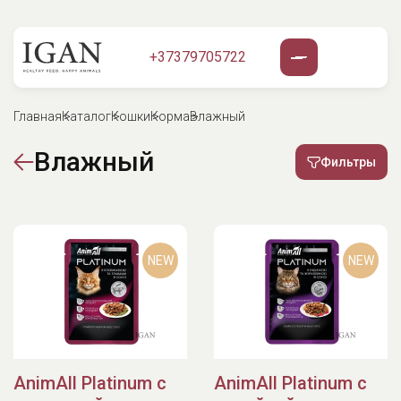
+37379705722
Главная
Каталог
Кошки
Корма
Влажный
Влажный
Фильтры
NEW
NEW
AnimAll Platinum с
AnimAll Platinum с