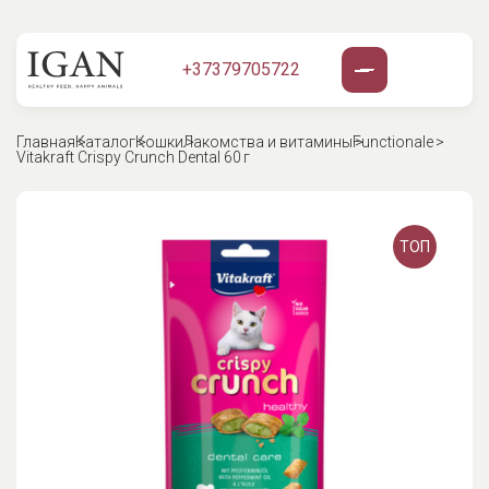
+37379705722
Главная
Каталог
Кошки
Лакомства и витамины
Functionale
Vitakraft Crispy Crunch Dental 60 г
ТОП