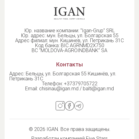
ветеринарных аптеках и B2B-сегменте.
Юр. название компании: "Igan-Grup" SRL
Юр. адрес: мун. Бельцы, ул. Болгарская 55
Адрес филиал: мун. Кишинев, ул. Петрикань 31С
Код банка: BIC AGRNMD2X750
BC “MOLDOVA-AGROINDBANK” SA
Контакты
Адрес: Бельцы, ул. Болгарская 55 Кишинёв, ул.
Петрикань 31С
Телефон:
+37379705722
Email:
chisinau@igan.md / balti@igan.md
© 2026 IGAN. Все права защищены.
Разработан компанией
Five Stars