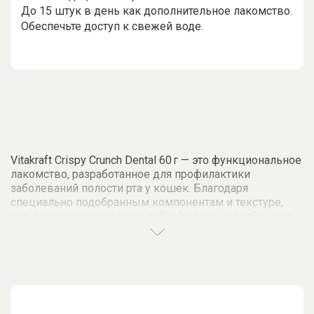
До 15 штук в день как дополнительное лакомство.
Обеспечьте доступ к свежей воде.
Vitakraft Crispy Crunch Dental 60 г — это функциональное
лакомство, разработанное для профилактики
заболеваний полости рта у кошек. Благодаря
специально подобранным компонентам и текстуре,
оно помогает уменьшить зубной налёт, способствует
естественному очищению зубов и освежает дыхание.
Лакомство обогащено таурином, необходимым для
здоровья сердца и зрения. Продукт не содержит
добавленного сахара и подходит для регулярного
применения. Формат 60 г — оптимальное решение для
профессионального ассортимента в зоомагазинах,