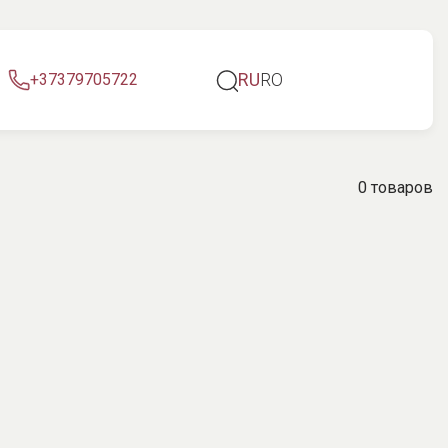
RU
RO
+37379705722
0 товаров