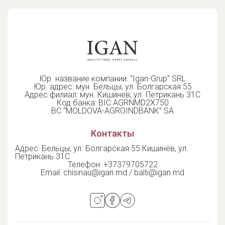
Предлагаем широкий ассортимент:
Корм для собак — премиум и супер-премиум
классов
Корм для кошек — сухие и влажные рационы
Корм для попугаев и птиц — зерновые смеси,
Юр. название компании: "Igan-Grup" SRL
лакомства
Юр. адрес: мун. Бельцы, ул. Болгарская 55
Корм для грызунов — сбалансированное питание
Адрес филиал: мун. Кишинев, ул. Петрикань 31С
Код банка: BIC AGRNMD2X750
для хомяков, кроликов, морских свинок
BC “MOLDOVA-AGROINDBANK” SA
Аксессуары для животных — миски, переноски,
игрушки, средства ухода
Контакты
Мы являемся официальными дистрибьюторами таких
Адрес: Бельцы, ул. Болгарская 55 Кишинёв, ул.
известных брендов, как
Belcando, Leonardo, Bewi-
Петрикань 31С
Dog, Oasy, Vitakraft, AnimAll
и других.
Телефон:
+37379705722
Email:
chisinau@igan.md / balti@igan.md
Наша продукция доступна для
зоомагазинов,
ветеринарных аптек, онлайн-магазинов и оптовых
компаний
. Гарантируем стабильные поставки,
профессиональный сервис и конкурентные условия
сотрудничества.