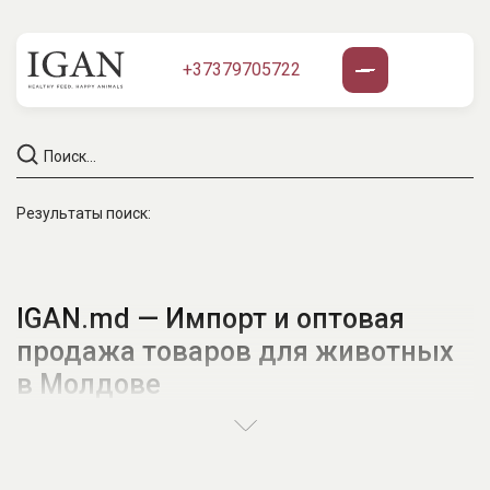
+37379705722
Результаты поиск:
IGAN.md — Импорт и оптовая
продажа товаров для животных
в Молдове
IGAN
— ваш надежный партнёр в сфере зоотоваров.
Мы специализируемся на
импорте и
дистрибуции
высококачественной продукции для
домашних животных по всей Молдове.